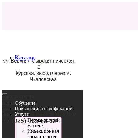
Каталог
ул. Верхняя Сыромятническая,
2
Курская, выход через м.
Чкаловская
Школа-студия
перманентного
Обучение
Повышение квалификации
макияжа в Москве
Услуги
Звоните, мы работаем с 10:00 до 21:00
+7 (925) 955-88-88
Перманентный
макияж
Инъекционная
косметология