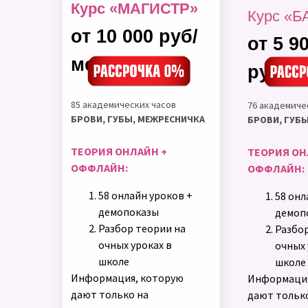
Курс «МАГИСТР»
Курс «
от 10 000 руб/
от 5 9
мес
рубле
85 академических часов
76 академиче
БРОВИ, ГУБЫ, МЕЖРЕСНИЧКА
БРОВИ, ГУБ
ТЕОРИЯ ОНЛАЙН +
ТЕОРИЯ ОН
ОФФЛАЙН:
ОФФЛАЙН:
58 онлайн уроков +
58 онл
демопоказы
демоп
Разбор теории на
Разбор
очных уроках в
очных 
школе
школе
Информация, которую
Информация
дают только на
дают тольк