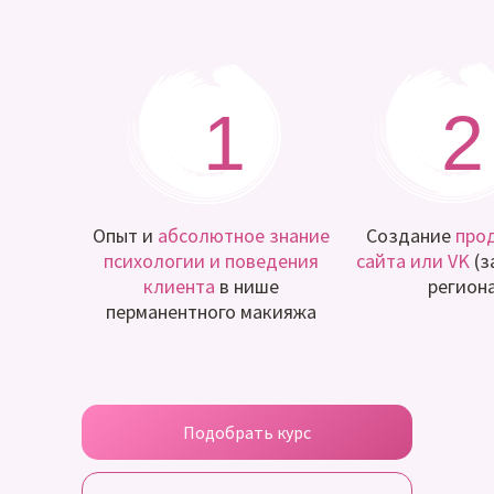
1
2
Опыт и
абсолютное знание
Создание
про
психологии и поведения
сайта или VK
(з
клиента
в нише
регион
перманентного макияжа
Подобрать курс