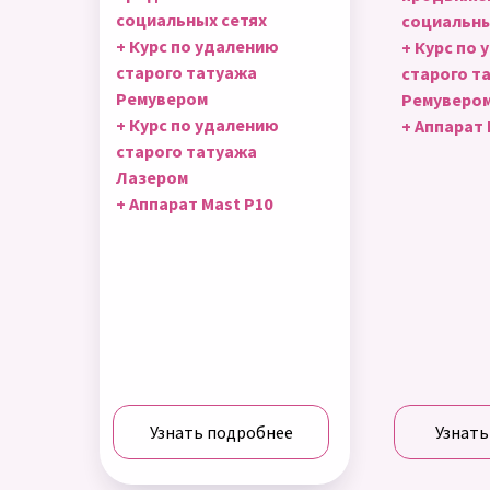
социальных сетях
социальны
+ Курс по удалению
+ Курс по
старого татуажа
старого т
Ремувером
Ремуверо
+ Курс по удалению
+ Аппарат 
старого татуажа
Лазером
+ Аппарат Mast P10
Узнать подробнее
Узнать