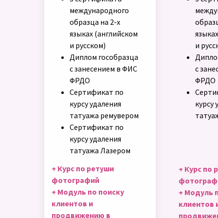
международного
между
образца на 2-х
образц
языках (английском
языках
и русском)
и русс
Диплом гособразца
Дипло
с занесением в ФИС
с зане
ФРДО
ФРДО
Сертификат по
Серти
курсу удаления
курсу 
татуажа ремувером
татуа
Сертификат по
курсу удаления
татуажа Лазером
+ Курс по ретуши
+ Курс по 
фотографий
фотограф
+ Модуль по поиску
+ Модуль 
клиентов и
клиентов 
продвижению в
продвиже