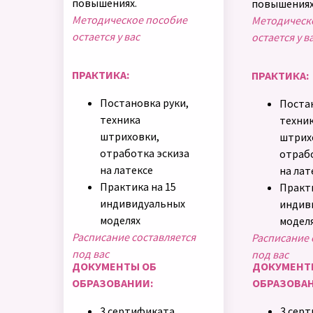
повышениях.
повышениях
Методическое пособие
Методическ
остается у вас
остается у в
ПРАКТИКА:
ПРАКТИКА:
Постановка руки,
Постан
техника
техни
штриховки,
штрих
отработка эскиза
отрабо
на латексе
на лат
Практика на 15
Практи
индивидуальных
индив
моделях
модел
Расписание составляется
Расписание 
под вас
под вас
ДОКУМЕНТЫ ОБ
ДОКУМЕНТ
ОБРАЗОВАНИИ:
ОБРАЗОВАН
3 сертификата
3 сер