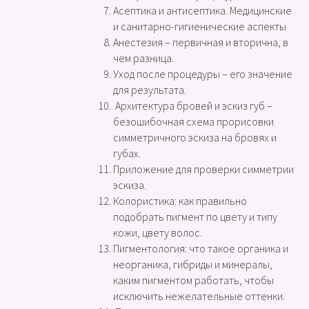
Асептика и антисептика. Медицинские
и санитарно-гигиенические аспекты
Анестезия – первичная и вторична, в
чем разница.
Уход после процедуры – его значение
для результата.
Архитектура бровей и эскиз губ –
безошибочная схема прорисовки
симметричного эскиза на бровях и
губах.
Приложение для проверки симметрии
эскиза.
Колористика: как правильно
подобрать пигмент по цвету и типу
кожи, цвету волос.
Пигментология: что такое органика и
неорганика, гибриды и минералы,
каким пигментом работать, чтобы
исключить нежелательные оттенки.