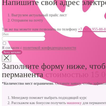
Напишите свой адрес элект
Выгрузим актуальный прайс лист
Отправим на почту
Так же вы можете нам позвонить по телефону
+7 (925) 955-88-
Я согласен с
политикой конфиденциальности
Хочу каталог
Заполните форму ниже, что
перманента
стоимостью 15 0
*Количество мест ограничено
. Оставьте заявку, чтобы зафик
Менеджер поможет выбрать подходящий курс
Расскажем как бонусом получить
машинку
для перманен