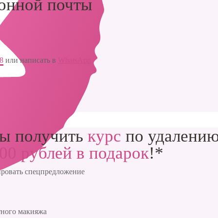
ронной почты
88
или написать в
WhatsApp
бы получить
курс
по удалению
00 рублей в подарок
!*
сировать спецпредложение
тного макияжа