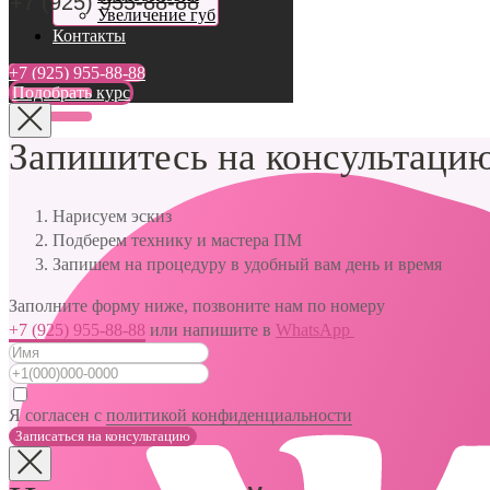
+7 (925) 955-88-88
Увеличение губ
Контакты
+7 (925) 955-88-88
Подобрать курс
Запишитесь на консультацию
Нарисуем эскиз
Подберем технику и мастера ПМ
Запишем на процедуру в удобный вам день и время
Заполните форму ниже, позвоните нам по номеру
+7 (925) 955-88-88
или напишите в
WhatsApp
Я согласен с
политикой конфиденциальности
Записаться на консультацию