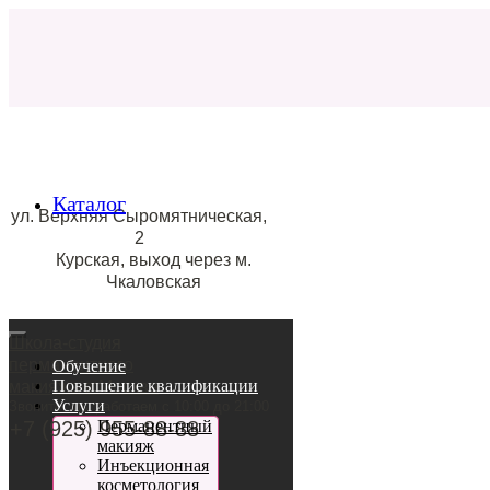
Каталог
ул. Верхняя Сыромятническая,
2
Курская, выход через м.
Чкаловская
Школа-студия
перманентного
Обучение
Повышение квалификации
макияжа в Москве
Услуги
Звоните, мы работаем с 10:00 до 21:00
+7 (925) 955-88-88
Перманентный
макияж
Инъекционная
косметология